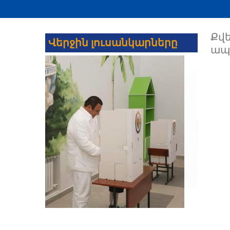
Քվե
Վերջին լուսանկարները
ապ