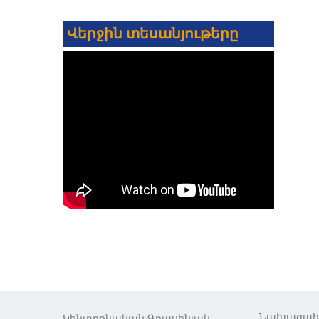
Վերջին տեսանյութերը
Նախագա
Կենտրոնական Գրասենյակ