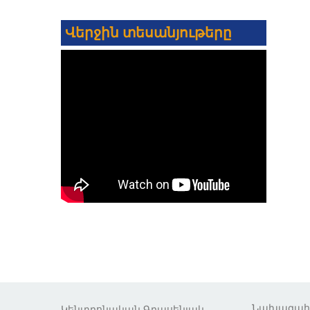
Վերջին տեսանյութերը
Նախագա
Կենտրոնական Գրասենյակ