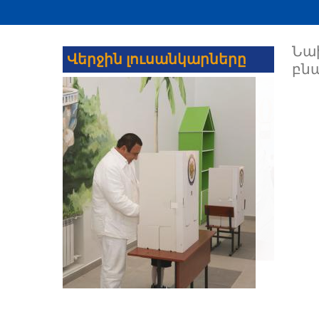
Նա
Վերջին լուսանկարները
բն