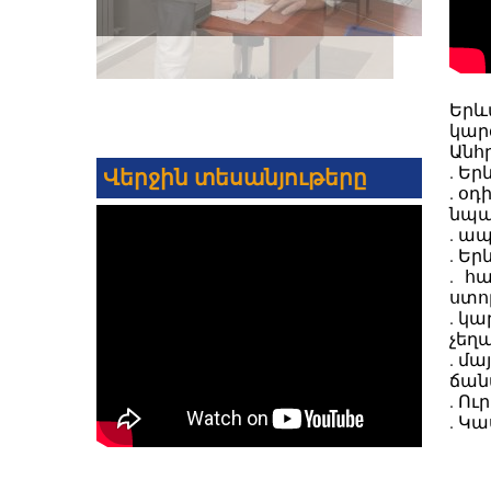
Երև
կար
Անհր
. Ե
Վերջին տեսանյութերը
. օ
նպա
. ա
. Ե
. հ
ստո
. կ
չեղա
. մ
ճան
. Ո
. Կ