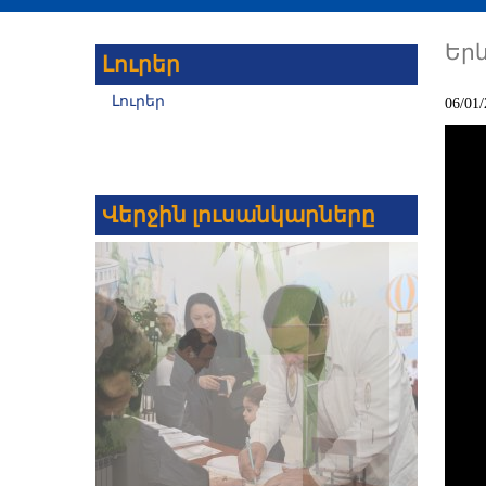
Եր
Լուրեր
Լուրեր
06/01/
Վերջին լուսանկարները