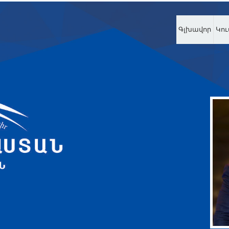
Գլխավոր
Կու