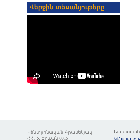
Վերջին տեսանյութերը
Նախագա
Կենտրոնական Գրասենյակ
ՀՀ, ք. Երևան 0015
Կենսագրութ